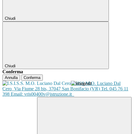
Chiudi
Chiudi
Conferma
Annulla
Conferma
ISISS M.O. Luciano Dal
Cero
Via Fiume 28 bis, 37047 San Bonifacio (VR) Tel. 045 76 11
398 Email: vris00400v@istruzione.it