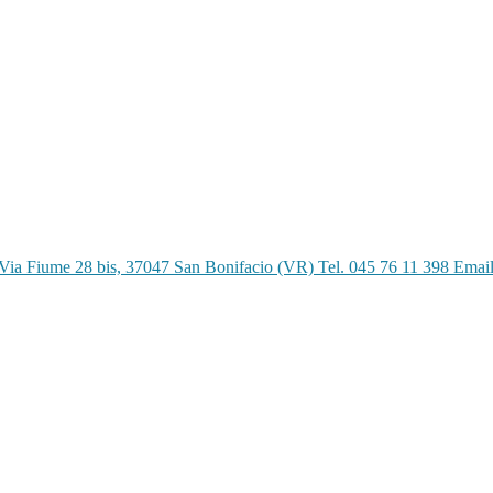
Via Fiume 28 bis, 37047 San Bonifacio (VR) Tel. 045 76 11 398 Emai