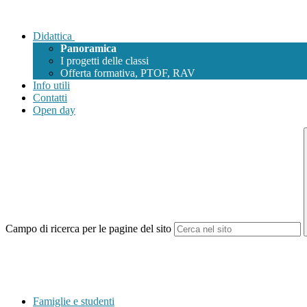
Didattica
Panoramica
I progetti delle classi
Offerta formativa, PTOF, RAV
Info utili
Contatti
Open day
Campo di ricerca per le pagine del sito
Famiglie e studenti