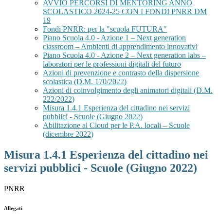
AVVIO PERCORSI DI MENTORING ANNO
SCOLASTICO 2024-25 CON I FONDI PNRR DM
19
Fondi PNRR: per la "scuola FUTURA"
Piano Scuola 4.0 - Azione 1 – Next generation
classroom – Ambienti di apprendimento innovativi
Piano Scuola 4.0 - Azione 2 – Next generation labs –
laboratori per le professioni digitali del futuro
Azioni di prevenzione e contrasto della dispersione
scolastica (D.M. 170/2022)
Azioni di coinvolgimento degli animatori digitali (D.M.
222/2022)
Misura 1.4.1 Esperienza del cittadino nei servizi
pubblici - Scuole (Giugno 2022)
Abilitazione al Cloud per le P.A. locali – Scuole
(dicembre 2022)
Misura 1.4.1 Esperienza del cittadino nei
servizi pubblici - Scuole (Giugno 2022)
PNRR
Allegati