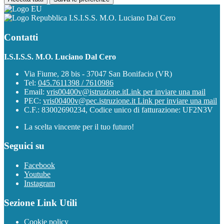
I.S.I.S.S. M.O. Luciano Dal Cero
Contatti
I.S.I.S.S. M.O. Luciano Dal Cero
Via Fiume, 28 bis - 37047 San Bonifacio (VR)
Tel:
045.7611398 / 7610986
Email:
vris00400v@istruzione.it
Link per inviare una mail
PEC:
vris00400v@pec.istruzione.it
Link per inviare una mail
C.F.: 83002690234, Codice unico di fatturazione: UF2N3V
La scelta vincente per il tuo futuro!
Seguici su
Facebook
Youtube
Instagram
Sezione Link Utili
Cookie policy