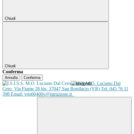
Chiudi
Chiudi
Conferma
Annulla
Conferma
ISISS M.O. Luciano Dal
Cero
Via Fiume 28 bis, 37047 San Bonifacio (VR) Tel. 045 76 11
398 Email: vris00400v@istruzione.it