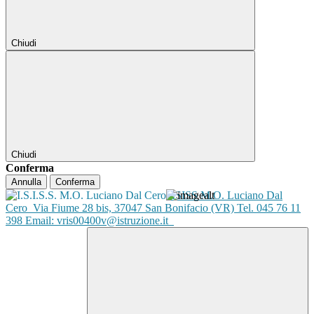
Chiudi
Chiudi
Conferma
Annulla
Conferma
ISISS M.O. Luciano Dal
Cero
Via Fiume 28 bis, 37047 San Bonifacio (VR) Tel. 045 76 11
398 Email: vris00400v@istruzione.it