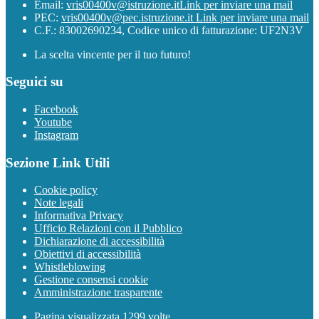
Email:
vris00400v@istruzione.it
Link per inviare una mail
PEC:
vris00400v@pec.istruzione.it
Link per inviare una mail
C.F.: 83002690234, Codice unico di fatturazione: UF2N3V
La scelta vincente per il tuo futuro!
Seguici su
Facebook
Youtube
Instagram
Sezione Link Utili
Cookie policy
Note legali
Informativa Privacy
Ufficio Relazioni con il Pubblico
Dichiarazione di accessibilità
Obiettivi di accessibilità
Whistleblowing
Gestione consensi cookie
Amministrazione trasparente
Pagina visualizzata
1299
volte