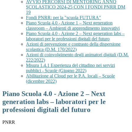
AVVIO PERCORSI DI MENTORING ANNO
SCOLASTICO 2024-25 CON I FONDI PNRR DM
19
Fondi PNRR: per la "scuola FUTURA"
Piano Scuola 4.0 - Azione 1 – Next generation
classroom – Ambienti di apprendimento innovativi
Piano Scuola 4.0 - Azione 2 – Next generation labs –
laboratori per le professioni digitali del futuro
Azioni di prevenzione e contrasto della dispersione
scolastica (D.M. 170/2022)
Azioni di coinvolgimento degli animatori digitali (D.M.
222/2022)
Misura 1.4.1 Esperienza del cittadino nei servizi
pubblici - Scuole (Giugno 2022)
Abilitazione al Cloud per le P.A. locali – Scuole
(dicembre 2022)
Piano Scuola 4.0 - Azione 2 – Next
generation labs – laboratori per le
professioni digitali del futuro
PNRR