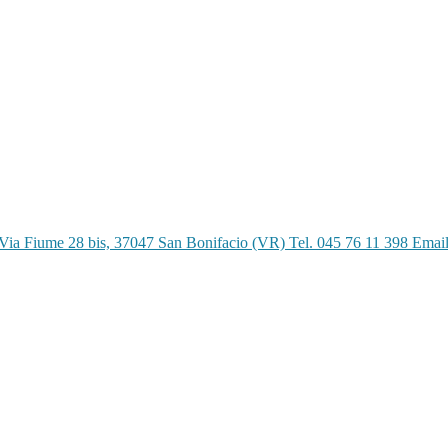
Via Fiume 28 bis, 37047 San Bonifacio (VR) Tel. 045 76 11 398 Emai