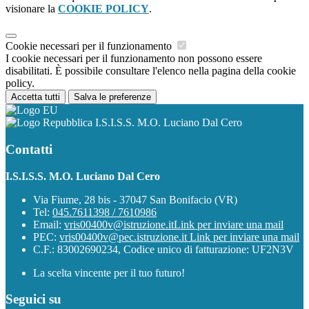
visionare la
COOKIE POLICY
.
Cookie necessari per il funzionamento
I cookie necessari per il funzionamento non possono essere
disabilitati. È possibile consultare l'elenco nella pagina della cookie
policy.
Accetta tutti
Salva le preferenze
I.S.I.S.S. M.O. Luciano Dal Cero
Contatti
I.S.I.S.S. M.O. Luciano Dal Cero
Via Fiume, 28 bis - 37047 San Bonifacio (VR)
Tel:
045.7611398 / 7610986
Email:
vris00400v@istruzione.it
Link per inviare una mail
PEC:
vris00400v@pec.istruzione.it
Link per inviare una mail
C.F.: 83002690234, Codice unico di fatturazione: UF2N3V
La scelta vincente per il tuo futuro!
Seguici su