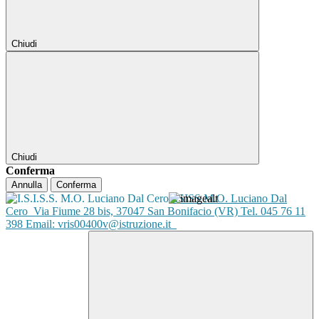
Chiudi
Chiudi
Conferma
Annulla
Conferma
ISISS M.O. Luciano Dal
Cero
Via Fiume 28 bis, 37047 San Bonifacio (VR) Tel. 045 76 11
398 Email: vris00400v@istruzione.it