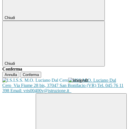
Chiudi
Chiudi
Conferma
Annulla
Conferma
ISISS M.O. Luciano Dal
Cero
Via Fiume 28 bis, 37047 San Bonifacio (VR) Tel. 045 76 11
398 Email: vris00400v@istruzione.it