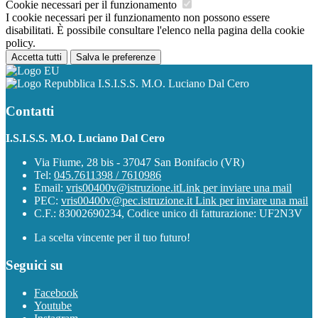
Cookie necessari per il funzionamento
I cookie necessari per il funzionamento non possono essere
disabilitati. È possibile consultare l'elenco nella pagina della cookie
policy.
Accetta tutti
Salva le preferenze
I.S.I.S.S. M.O. Luciano Dal Cero
Contatti
I.S.I.S.S. M.O. Luciano Dal Cero
Via Fiume, 28 bis - 37047 San Bonifacio (VR)
Tel:
045.7611398 / 7610986
Email:
vris00400v@istruzione.it
Link per inviare una mail
PEC:
vris00400v@pec.istruzione.it
Link per inviare una mail
C.F.: 83002690234, Codice unico di fatturazione: UF2N3V
La scelta vincente per il tuo futuro!
Seguici su
Facebook
Youtube