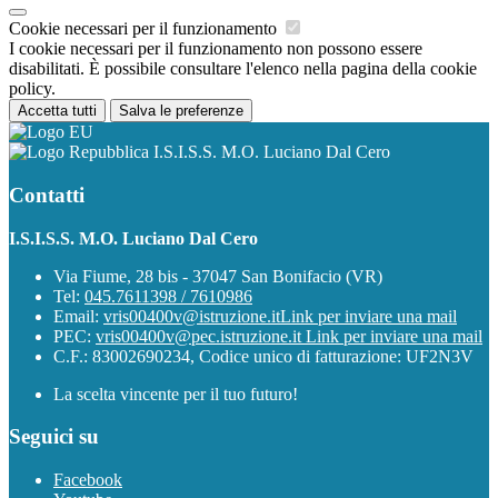
Cookie necessari per il funzionamento
I cookie necessari per il funzionamento non possono essere
disabilitati. È possibile consultare l'elenco nella pagina della cookie
policy.
Accetta tutti
Salva le preferenze
I.S.I.S.S. M.O. Luciano Dal Cero
Contatti
I.S.I.S.S. M.O. Luciano Dal Cero
Via Fiume, 28 bis - 37047 San Bonifacio (VR)
Tel:
045.7611398 / 7610986
Email:
vris00400v@istruzione.it
Link per inviare una mail
PEC:
vris00400v@pec.istruzione.it
Link per inviare una mail
C.F.: 83002690234, Codice unico di fatturazione: UF2N3V
La scelta vincente per il tuo futuro!
Seguici su
Facebook