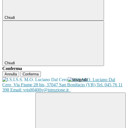
Chiudi
Chiudi
Conferma
Annulla
Conferma
ISISS M.O. Luciano Dal
Cero
Via Fiume 28 bis, 37047 San Bonifacio (VR) Tel. 045 76 11
398 Email: vris00400v@istruzione.it