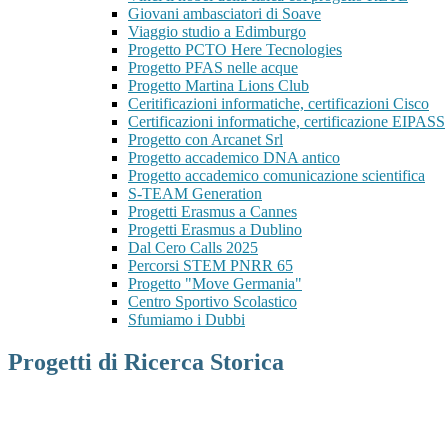
Giovani ambasciatori di Soave
Viaggio studio a Edimburgo
Progetto PCTO Here Tecnologies
Progetto PFAS nelle acque
Progetto Martina Lions Club
Ceritificazioni informatiche, certificazioni Cisco
Certificazioni informatiche, certificazione EIPASS
Progetto con Arcanet Srl
Progetto accademico DNA antico
Progetto accademico comunicazione scientifica
S-TEAM Generation
Progetti Erasmus a Cannes
Progetti Erasmus a Dublino
Dal Cero Calls 2025
Percorsi STEM PNRR 65
Progetto "Move Germania"
Centro Sportivo Scolastico
Sfumiamo i Dubbi
Progetti di Ricerca Storica