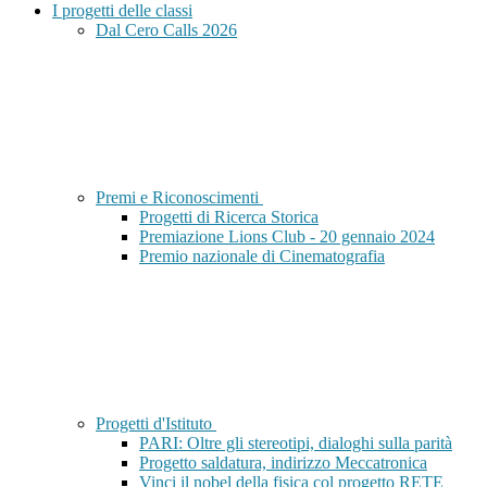
I progetti delle classi
Dal Cero Calls 2026
Premi e Riconoscimenti
Progetti di Ricerca Storica
Premiazione Lions Club - 20 gennaio 2024
Premio nazionale di Cinematografia
Progetti d'Istituto
PARI: Oltre gli stereotipi, dialoghi sulla parità
Progetto saldatura, indirizzo Meccatronica
Vinci il nobel della fisica col progetto RETE