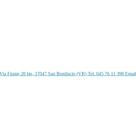
Via Fiume 28 bis, 37047 San Bonifacio (VR) Tel. 045 76 11 398 Emai