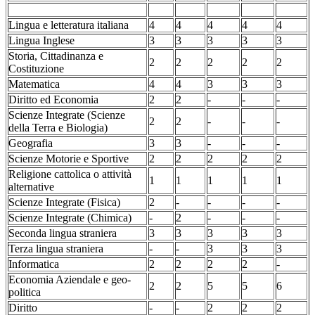
Lingua e letteratura italiana
4
4
4
4
4
Lingua Inglese
3
3
3
3
3
Storia, Cittadinanza e
2
2
2
2
2
Costituzione
Matematica
4
4
3
3
3
Diritto ed Economia
2
2
-
-
-
Scienze Integrate (Scienze
2
2
-
-
-
della Terra e Biologia)
Geografia
3
3
-
-
-
Scienze Motorie e Sportive
2
2
2
2
2
Religione cattolica o attività
1
1
1
1
1
alternative
Scienze Integrate (Fisica)
2
-
-
-
-
Scienze Integrate (Chimica)
-
2
-
-
-
Seconda lingua straniera
3
3
3
3
3
Terza lingua straniera
-
-
3
3
3
Informatica
2
2
2
2
-
Economia Aziendale e geo-
2
2
5
5
6
politica
Diritto
-
-
2
2
2