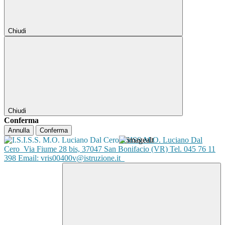
Chiudi
Chiudi
Conferma
Annulla
Conferma
ISISS M.O. Luciano Dal
Cero
Via Fiume 28 bis, 37047 San Bonifacio (VR) Tel. 045 76 11
398 Email: vris00400v@istruzione.it