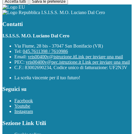
Accetta tutti
Salva le preferenze
I.S.I.S.S. M.O. Luciano Dal Cero
Contatti
I.S.I.S.S. M.O. Luciano Dal Cero
Via Fiume, 28 bis - 37047 San Bonifacio (VR)
Tel:
045.7611398 / 7610986
Email:
vris00400v@istruzione.it
Link per inviare una mail
PEC:
vris00400v@pec.istruzione.it
Link per inviare una mail
C.F.: 83002690234, Codice unico di fatturazione: UF2N3V
La scelta vincente per il tuo futuro!
Seguici su
Facebook
Youtube
Instagram
Sezione Link Utili