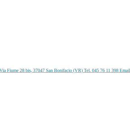
Via Fiume 28 bis, 37047 San Bonifacio (VR) Tel. 045 76 11 398 Emai