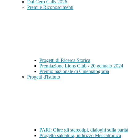
Dal Cero Calls 2026
Premi e Riconoscimenti
Progetti di Ricerca Storica
Premiazione Lions Club - 20 gennaio 2024
Premio nazionale di Cinematografia
Progetti d'Istituto
PARI: Oltre gli stereotipi, dialoghi sulla parità
Progetto saldatura, indirizzo Meccatronica