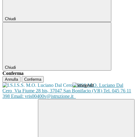
Chiudi
Chiudi
Conferma
Annulla
Conferma
ISISS M.O. Luciano Dal
Cero
Via Fiume 28 bis, 37047 San Bonifacio (VR) Tel. 045 76 11
398 Email: vris00400v@istruzione.it