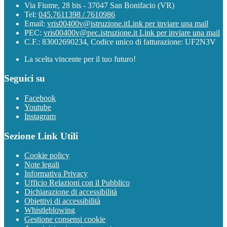
Via Fiume, 28 bis - 37047 San Bonifacio (VR)
Tel:
045.7611398 / 7610986
Email:
vris00400v@istruzione.it
Link per inviare una mail
PEC:
vris00400v@pec.istruzione.it
Link per inviare una mail
C.F.: 83002690234, Codice unico di fatturazione: UF2N3V
La scelta vincente per il tuo futuro!
Seguici su
Facebook
Youtube
Instagram
Sezione Link Utili
Cookie policy
Note legali
Informativa Privacy
Ufficio Relazioni con il Pubblico
Dichiarazione di accessibilità
Obiettivi di accessibilità
Whistleblowing
Gestione consensi cookie