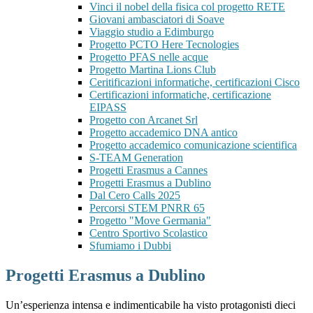
Vinci il nobel della fisica col progetto RETE
Giovani ambasciatori di Soave
Viaggio studio a Edimburgo
Progetto PCTO Here Tecnologies
Progetto PFAS nelle acque
Progetto Martina Lions Club
Ceritificazioni informatiche, certificazioni Cisco
Certificazioni informatiche, certificazione
EIPASS
Progetto con Arcanet Srl
Progetto accademico DNA antico
Progetto accademico comunicazione scientifica
S-TEAM Generation
Progetti Erasmus a Cannes
Progetti Erasmus a Dublino
Dal Cero Calls 2025
Percorsi STEM PNRR 65
Progetto "Move Germania"
Centro Sportivo Scolastico
Sfumiamo i Dubbi
Progetti Erasmus a Dublino
Un’esperienza intensa e indimenticabile ha visto protagonisti dieci